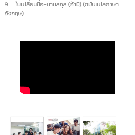
9. ใบเปลี่ยนชื่อ-นามสกุล (ถ้ามี) (ฉบับแปลภาษา
อังกฤษ)