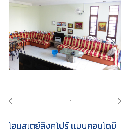
โฮมสเตย์สิงคโปร์ เเบบคอนโดมี