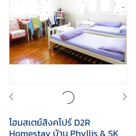
โฮมสเตย์สิงคโปร์ D2R
Homestay บ้าน Phyllis & SK