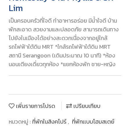
Lim
เป็นครอบครัวที่ใจดี ทำอาหารอร่อย มีน้ำใจดี บ้าน
พักสะอาด สวยงามและปลอดภัย สามารถเดินทาง
ไปยังในเมืองได้อย่างสะดวกเนื่องจากอยู่ใกล้
รถไฟฟ้าใต้ดิน MRT *ใกล้รถไฟฟ้าใต้ดิน MRT
สถานี Serangoon (เดินประมาณ 10 นาที) *ห้อง
นอนเตียงเดี่ยวทุกห้อง *แยกห้องพัก ชาย-หญิง
เพิ่มรายการโปรด
เปรียบเทียบ
หมวดหมู่ :
ที่พักในสิงคโปร์
,
ที่พักเเบบโฮมสเตย์