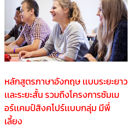
หลักสูตรภาษาอังกฤษ เเบบระยะยาว
เเละระยะสั้น รวมถึงโครงการซัมเม
อร์เเคมป์สิงคโปร์เเบบกลุ่ม มีพี่
เลี้ยง