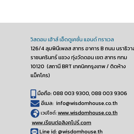
วิสดอม เฮ้าส์ เอ็ดดูเคชั่น แอนด์ ทราเวล
126/4 ลุมพินีเพลส สาทร อาคาร B
ถนน นราธิวา
ราชนครินทร์ เเขวง ทุ่งวัดดอน
เขต สาทร กทม
10120
(สถานี BRT เทคนิคกรุงเทพ / ติดห้าง
แม็คโคร)
มือถือ: 088 003 9300, 088 003 9306
อีเมล: info@wisdomhouse.co.th
www.wisdomhouse.co.th
เวปไซด์:
www.เรียนต่อสิงคโปร์.com
Line id: @wisdomhouse.th