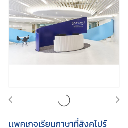
เเพคเกจเรียนภาษาที่สิงคโปร์