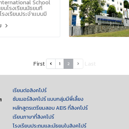
nternational School
ียนโรงเรียนมัธยมที่
 โรงเรียนประจำเเบบมี
ัว เป็นโรงเรียนในเครือ
wa Chong) ที่มื่อเสียง
ิม
ับต้นๆของสิงคโปร์ ที่
ิงคโปร์ได้พยายามผลัก
ายมาเป็นโรงเรียน
ประจำท้องถิ่น แบบมี
ตัว แยกชาย-หญิง เรียน
CSE (Cambridge
First
Last
1
2
tional General
cate of Secondary
on) และ หลักสูตร IBDP
ational Baccalaureate
 Program)
เรียนต่อสิงคโปร์
ซัมเมอร์สิงคโปร์ เเบบกลุ่มมีพี่เลี้ยง
ส
หลักสูตรเตรียมสอบ AEIS ที่สิงคโปร์
เรียนภาษาที่สิงคโปร์
โรงเรียนประถมเเละมัธยมในสิงคโปร์