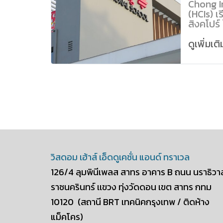
Chong I
(HCIs) เร
สิงคโปร์
หอพักในต
หัวจง (H
ดูเพิ่มเต
เป็นอันด
รัฐบาลส
ดันให้กล
นานาชาติ
หอพักใน
ระบบ IG
Interna
Certifi
Educati
(Intern
Diploma
วิสดอม เฮ้าส์ เอ็ดดูเคชั่น แอนด์ ทราเวล
126/4 ลุมพินีเพลส สาทร อาคาร B
ถนน นราธิวา
ราชนครินทร์ เเขวง ทุ่งวัดดอน
เขต สาทร กทม
10120
(สถานี BRT เทคนิคกรุงเทพ / ติดห้าง
แม็คโคร)