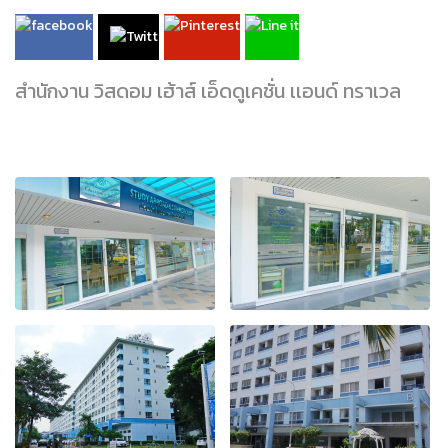
สำนักงาน วิสดอม เฮ้าส์ เอ็ดดูเคชั่น เเอนด์ ทราเวล