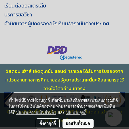
เรียนต่อออสเตรเลีย
บริการขอวีซ่า
คำนิยมจากผู้ปกครอง/นักเรียน/สถาบันต่างประเทศ
วิสดอม เฮ้าส์ เอ็ดดูเคชั่น แอนด์ ทราเวล ได้รับการรับรองจาก
หน่วยงานทางการศึกษาของรัฐบาลประเทศนั้นๆจึงสามารถไว้
วางใจได้อย่างเเท้จริง
เว็บไซต์นี้มีการใช้งานคุกกี้ เพื่อเพิ่มประสิทธิภาพและประสบการณ์ที่ดี
ในการใช้งานเว็บไซต์ของท่าน ท่านสามารถอ่านรายละเอียดเพิ่มเติม
© สงวนลิขสิทธิ์ข้อมูลตั้งเเต่ปี 2011 โดย วิสดอม เฮ้าส์ เอ็ดดู
ได้ที่
นโยบายความเป็นส่วนตัว
และ
นโยบายคุกกี้
เคชั่น แอนด์ ทราเวล
ตั้งค่าคุกกี้
ยอมรับทั้งหมด